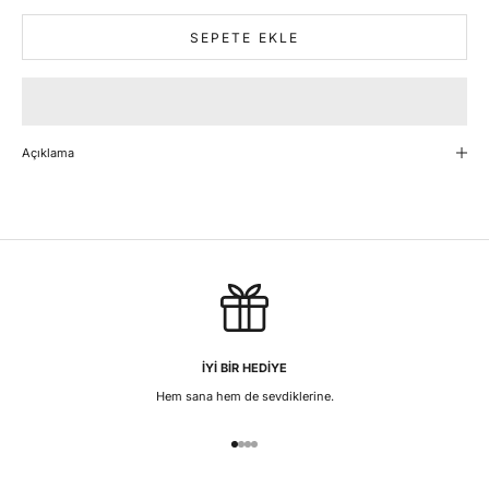
SEPETE EKLE
Açıklama
İYİ BİR HEDİYE
Hem sana hem de sevdiklerine.
1 ögesine git
2 ögesine git
3 ögesine git
4 ögesine git