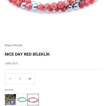
Regina Royale
NICE DAY RED BİLEKLİK
İndirimli fiyat
1,695.00TL
Miktarı azalt
Miktarı azalt
Kırmızı: